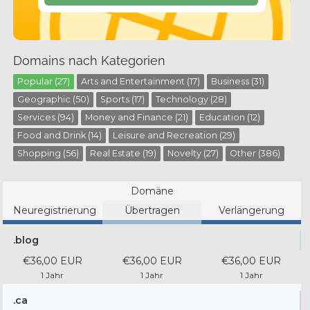
Domains nach Kategorien
Popular (27)
Arts and Entertainment (17)
Business (31)
Geographic (50)
Sports (17)
Technology (28)
Services (94)
Money and Finance (21)
Education (12)
Food and Drink (14)
Leisure and Recreation (29)
Shopping (56)
Real Estate (19)
Novelty (27)
Other (386)
Domäne
Neuregistrierung
Übertragen
Verlängerung
.blog
€36,00 EUR
€36,00 EUR
€36,00 EUR
1 Jahr
1 Jahr
1 Jahr
.ca