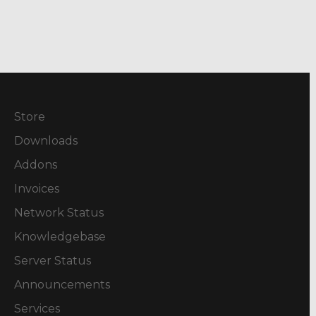
Store
Downloads
Addons
Invoices
Network Status
Knowledgebase
Server Status
Announcements
Services