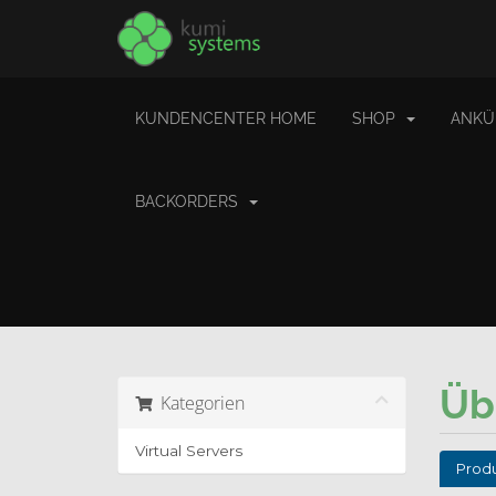
KUNDENCENTER HOME
SHOP
ANKÜ
BACKORDERS
Üb
Kategorien
Virtual Servers
Prod