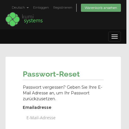
Deutsch
Einloggen
Registrieren
Warenkorb ansehen
Toggle
navigat
Passwort-Reset
Passwort vergessen? Geben Sie Ihre E-
Mail Adresse an, um Ihr Passwort
zurückzusetzen.
Emailadresse