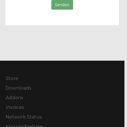
Senden
Store
Downloads
Addons
Invoices
Network Status
Knowledgebase