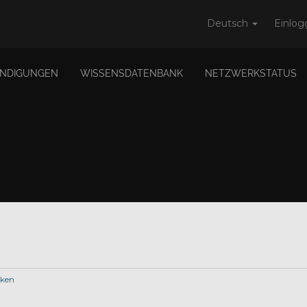
Deutsch
Einlog
NDIGUNGEN
WISSENSDATENBANK
NETZWERKSTATUS
cken