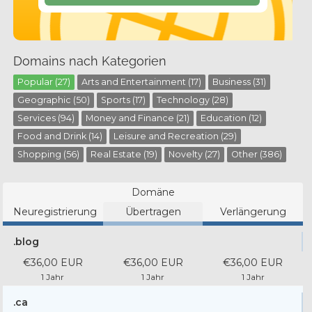
Domains nach Kategorien
Popular (27)
Arts and Entertainment (17)
Business (31)
Geographic (50)
Sports (17)
Technology (28)
Services (94)
Money and Finance (21)
Education (12)
Food and Drink (14)
Leisure and Recreation (29)
Shopping (56)
Real Estate (19)
Novelty (27)
Other (386)
Domäne
Neuregistrierung
Übertragen
Verlängerung
.blog
€36,00 EUR
€36,00 EUR
€36,00 EUR
1 Jahr
1 Jahr
1 Jahr
.ca