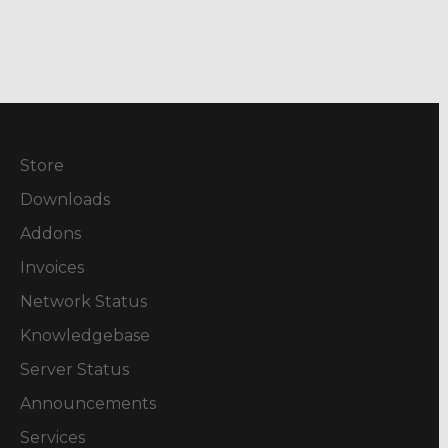
Store
Downloads
Addons
Invoices
Network Status
Knowledgebase
Server Status
Announcements
Services