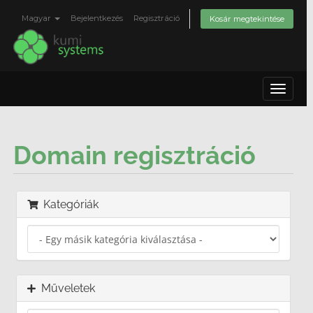
Magyar
Bejelentkezés
Regisztráció
Kosár megtekintése
Toggle
navigat
Domain regisztráció
Kategóriák
Műveletek