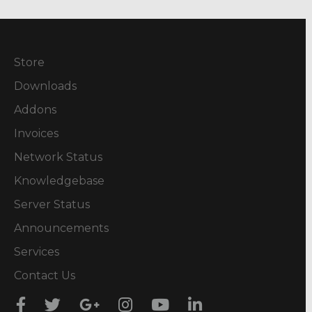
Store
Downloads
Addons
Invoices
Network Status
Knowledgebase
Server Status
Announcements
Services
Contact Us