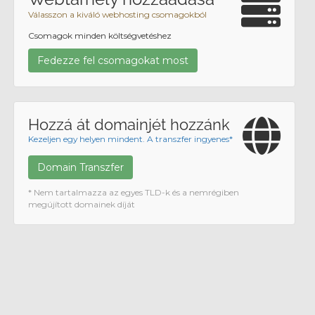
Válasszon a kiváló webhosting csomagokból
Csomagok minden költségvetéshez
Fedezze fel csomagokat most
Hozzá át domainjét hozzánk
Kezeljen egy helyen mindent. A transzfer ingyenes*
Domain Transzfer
* Nem tartalmazza az egyes TLD-k és a nemrégiben
megújított domainek díját