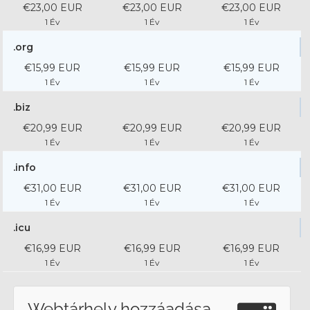
€23,00 EUR
€23,00 EUR
€23,00 EUR
1 Év
1 Év
1 Év
.org
€15,99 EUR
€15,99 EUR
€15,99 EUR
1 Év
1 Év
1 Év
.biz
€20,99 EUR
€20,99 EUR
€20,99 EUR
1 Év
1 Év
1 Év
.info
€31,00 EUR
€31,00 EUR
€31,00 EUR
1 Év
1 Év
1 Év
.icu
€16,99 EUR
€16,99 EUR
€16,99 EUR
1 Év
1 Év
1 Év
Webtárhely hozzáadása