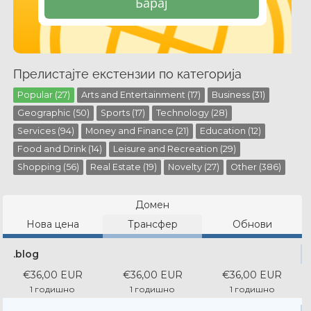
Барај
Прелистајте екстензии по категорија
Popular (27)
Arts and Entertainment (17)
Business (31)
Geographic (50)
Sports (17)
Technology (28)
Services (94)
Money and Finance (21)
Education (12)
Food and Drink (14)
Leisure and Recreation (29)
Shopping (56)
Real Estate (19)
Novelty (27)
Other (386)
Домен
Нова цена
Трансфер
Обнови
.blog
€36,00 EUR
€36,00 EUR
€36,00 EUR
1 годишно
1 годишно
1 годишно