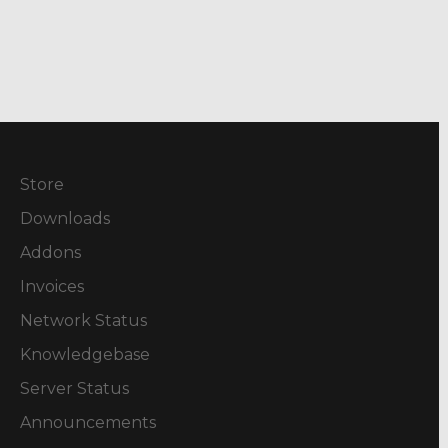
Store
Downloads
Addons
Invoices
Network Status
Knowledgebase
Server Status
Announcements