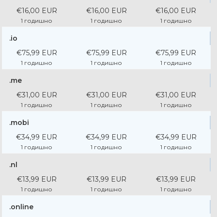
€16,00 EUR
€16,00 EUR
€16,00 EUR
1 годишно
1 годишно
1 годишно
.io
€75,99 EUR
€75,99 EUR
€75,99 EUR
1 годишно
1 годишно
1 годишно
.me
€31,00 EUR
€31,00 EUR
€31,00 EUR
1 годишно
1 годишно
1 годишно
.mobi
€34,99 EUR
€34,99 EUR
€34,99 EUR
1 годишно
1 годишно
1 годишно
.nl
€13,99 EUR
€13,99 EUR
€13,99 EUR
1 годишно
1 годишно
1 годишно
.online