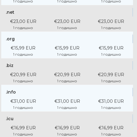
1 годишно
1 годишно
1 годишно
.net
€23,00 EUR
€23,00 EUR
€23,00 EUR
1 годишно
1 годишно
1 годишно
.org
€15,99 EUR
€15,99 EUR
€15,99 EUR
1 годишно
1 годишно
1 годишно
.biz
€20,99 EUR
€20,99 EUR
€20,99 EUR
1 годишно
1 годишно
1 годишно
.info
€31,00 EUR
€31,00 EUR
€31,00 EUR
1 годишно
1 годишно
1 годишно
.icu
€16,99 EUR
€16,99 EUR
€16,99 EUR
1 годишно
1 годишно
1 годишно