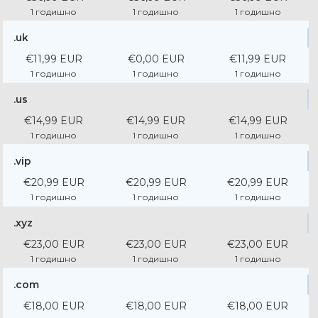
1 годишно
1 годишно
1 годишно
.uk
€11,99 EUR
€0,00 EUR
€11,99 EUR
1 годишно
1 годишно
1 годишно
.us
€14,99 EUR
€14,99 EUR
€14,99 EUR
1 годишно
1 годишно
1 годишно
.vip
€20,99 EUR
€20,99 EUR
€20,99 EUR
1 годишно
1 годишно
1 годишно
.xyz
€23,00 EUR
€23,00 EUR
€23,00 EUR
1 годишно
1 годишно
1 годишно
.com
€18,00 EUR
€18,00 EUR
€18,00 EUR