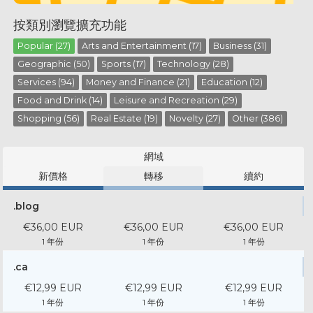
按類別瀏覽擴充功能
Popular (27)
Arts and Entertainment (17)
Business (31)
Geographic (50)
Sports (17)
Technology (28)
Services (94)
Money and Finance (21)
Education (12)
Food and Drink (14)
Leisure and Recreation (29)
Shopping (56)
Real Estate (19)
Novelty (27)
Other (386)
網域
新價格
轉移
續約
.blog
€36,00 EUR
€36,00 EUR
€36,00 EUR
1 年份
1 年份
1 年份
.ca
€12,99 EUR
€12,99 EUR
€12,99 EUR
1 年份
1 年份
1 年份