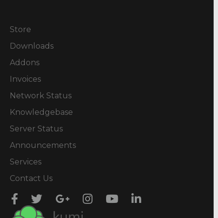
Store
Downloads
Addons
Invoices
Network Status
Knowledgebase
Server Status
Announcements
Services
Contact Us