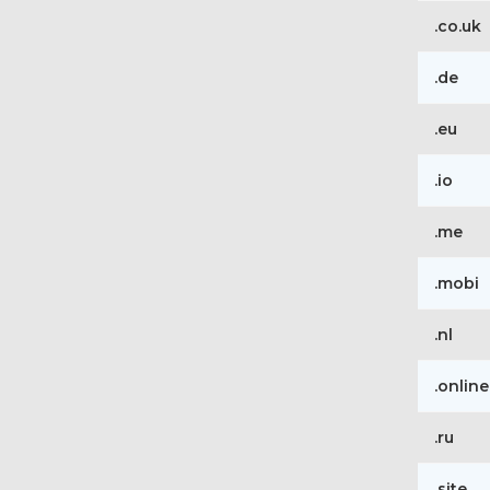
.co.uk
.de
.eu
.io
.me
.mobi
.nl
.online
.ru
.site