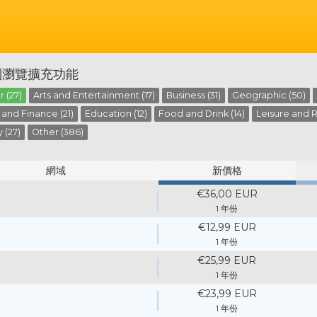
別瀏覽擴充功能
 (27)
Arts and Entertainment (17)
Business (31)
Geographic (50)
and Finance (21)
Education (12)
Food and Drink (14)
Leisure and R
 (27)
Other (386)
網域
新價格
€36,00 EUR
1 年份
€12,99 EUR
1 年份
€25,99 EUR
1 年份
€23,99 EUR
1 年份