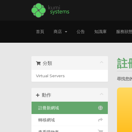
首頁
商店
公告
知識庫
服務狀
註
分類
Virtual Servers
尋找您
動作
註冊新網域
轉移網域