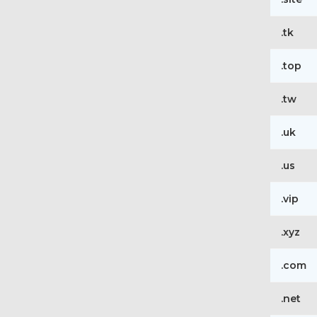
.tk
.top
.tw
.uk
.us
.vip
.xyz
.com
.net