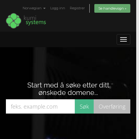
Norwegian
Logg inn
Registrer
Se handlevogn »
Toggle
navigat
Start med å søke etter ditt
ønskede domene...