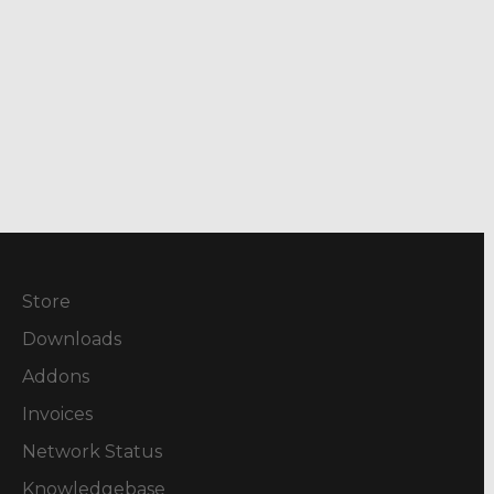
Store
Downloads
Addons
Invoices
Network Status
Knowledgebase