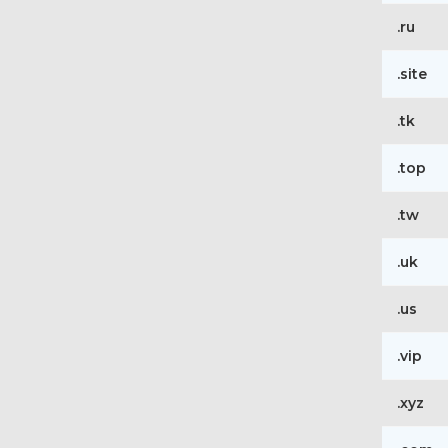
.ru
.site
.tk
.top
.tw
.uk
.us
.vip
.xyz