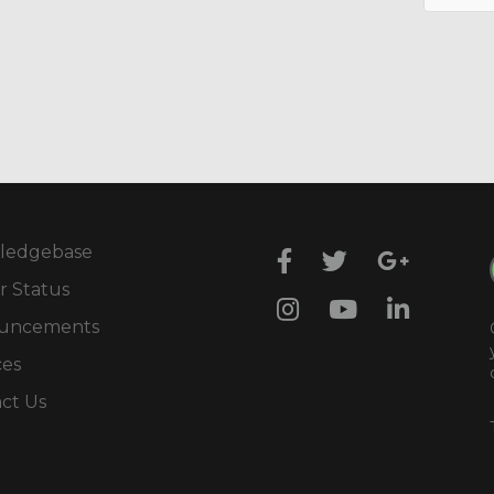
ledgebase
r Status
uncements
ces
ct Us