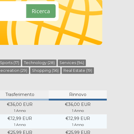
Ricerca
Sports (17)
Technology (28)
Services (94)
ecreation (29)
Shopping (56)
Real Estate (19)
Trasferimento
Rinnovo
€36,00 EUR
€36,00 EUR
1 Anno
1 Anno
€12,99 EUR
€12,99 EUR
1 Anno
1 Anno
€25,99 EUR
€25,99 EUR