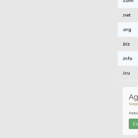
.com
.net
.org
.biz
.info
.icu
Ag
Scegl
Abbia
Es