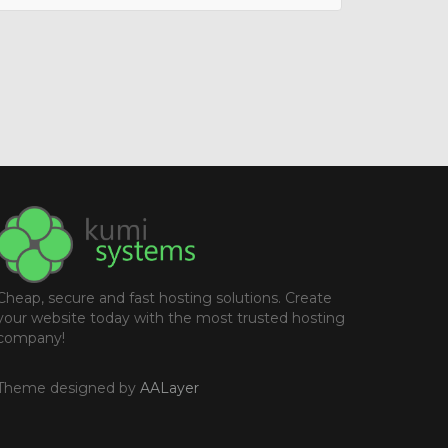
Cheap, secure and fast hosting solutions. Create
your website today with the most trusted hosting
company!
Theme designed by
AALayer