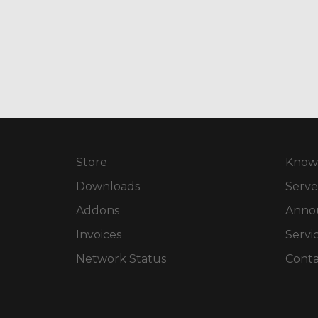
Store
Know
Downloads
Serve
Addons
Anno
Invoices
Servi
Network Status
Conta