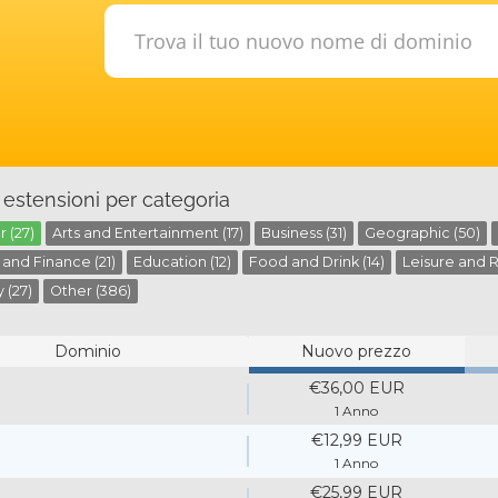
 estensioni per categoria
 (27)
Arts and Entertainment (17)
Business (31)
Geographic (50)
and Finance (21)
Education (12)
Food and Drink (14)
Leisure and R
 (27)
Other (386)
Dominio
Nuovo prezzo
€36,00 EUR
1 Anno
€12,99 EUR
1 Anno
€25,99 EUR