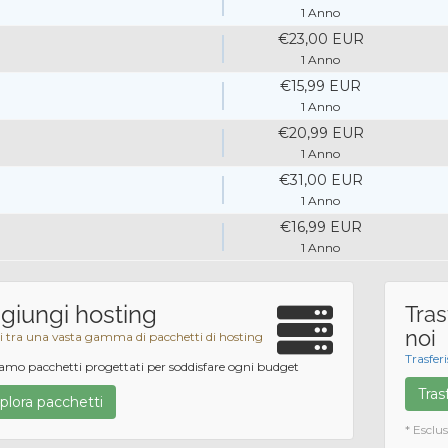
1 Anno
€23,00 EUR
1 Anno
€15,99 EUR
1 Anno
€20,99 EUR
1 Anno
€31,00 EUR
1 Anno
€16,99 EUR
1 Anno
giungi hosting
Tras
noi
i tra una vasta gamma di pacchetti di hosting
Trasfer
mo pacchetti progettati per soddisfare ogni budget
Tras
plora pacchetti
* Esclu