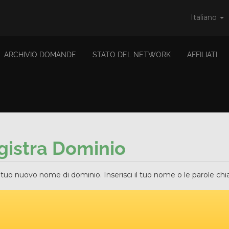
Italiano
ARCHIVIO DOMANDE
STATO DEL NETWORK
AFFILIATI
gistra Dominio
l tuo nuovo nome di dominio. Inserisci il tuo nome o le parole chiav