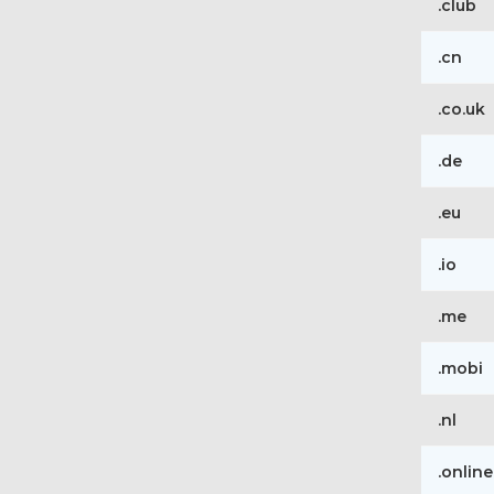
.club
.cn
.co.uk
.de
.eu
.io
.me
.mobi
.nl
.online