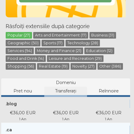
Răsfoiți extensiile după categorie
Popular (27)
Arts and Entertainment (17)
Business (31)
Geographic (50)
Sports (17)
Technology (28)
Services (94)
Money and Finance (21)
Education (12)
Food and Drink (14)
Leisure and Recreation (29)
Shopping (56)
Real Estate (19)
Novelty (27)
Other (386)
Domeniu
Pret nou
Transferați
Reînnoire
.blog
€36,00 EUR
€36,00 EUR
€36,00 EUR
1 An
1 An
1 An
.ca