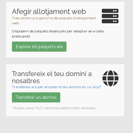
Afegir allotjament web
Trieu entre una gamma de paquets d'allotjament
web
Disposem de paquets dissenyats per adaptar-se a cada
pressupost
Explora els paquets ara
Transfereix el teu domini a
nosaltres
Transfereix ara per ampliar el teu domini en un any!*
Transferir un domini
* Exclou certs TLD i dominis recentment renovats