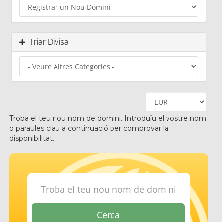
Triar Divisa
Troba el teu nou nom de domini. Introduïu el vostre nom
o paraules clau a continuació per comprovar la
disponibilitat.
Cerca