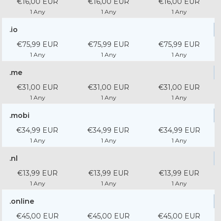
€16,00 EUR
€16,00 EUR
€16,00 EUR
1 Any
1 Any
1 Any
.io
€75,99 EUR
€75,99 EUR
€75,99 EUR
1 Any
1 Any
1 Any
.me
€31,00 EUR
€31,00 EUR
€31,00 EUR
1 Any
1 Any
1 Any
.mobi
€34,99 EUR
€34,99 EUR
€34,99 EUR
1 Any
1 Any
1 Any
.nl
€13,99 EUR
€13,99 EUR
€13,99 EUR
1 Any
1 Any
1 Any
.online
€45,00 EUR
€45,00 EUR
€45,00 EUR