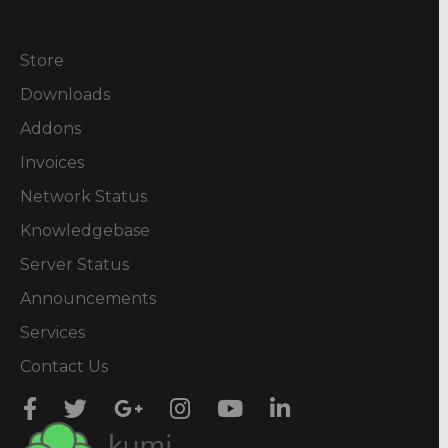
Store
Downloads
Addons
Invoices
Network Status
Knowledgebase
Server Status
Announcements
Services
Contact Us