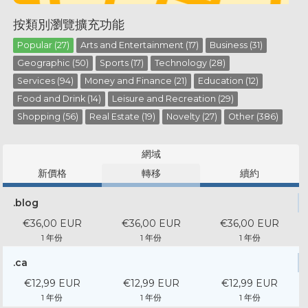
按類別瀏覽擴充功能
Popular (27)
Arts and Entertainment (17)
Business (31)
Geographic (50)
Sports (17)
Technology (28)
Services (94)
Money and Finance (21)
Education (12)
Food and Drink (14)
Leisure and Recreation (29)
Shopping (56)
Real Estate (19)
Novelty (27)
Other (386)
網域
新價格
轉移
續約
.blog
€36,00 EUR
€36,00 EUR
€36,00 EUR
1 年份
1 年份
1 年份
.ca
€12,99 EUR
€12,99 EUR
€12,99 EUR
1 年份
1 年份
1 年份