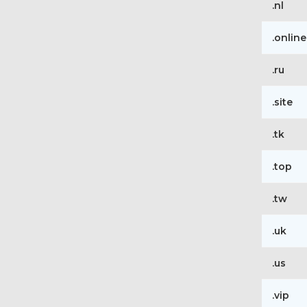
.nl
.online
.ru
.site
.tk
.top
.tw
.uk
.us
.vip