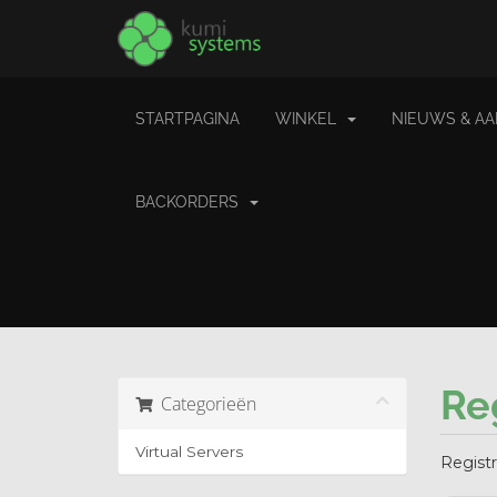
STARTPAGINA
WINKEL
NIEUWS & A
BACKORDERS
Re
Categorieën
Virtual Servers
Registr