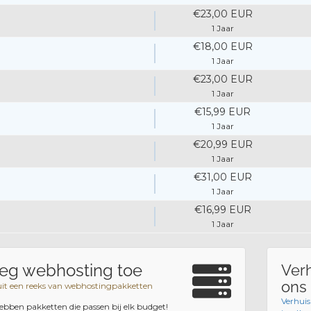
€23,00 EUR
1 Jaar
€18,00 EUR
1 Jaar
€23,00 EUR
1 Jaar
€15,99 EUR
1 Jaar
€20,99 EUR
1 Jaar
€31,00 EUR
1 Jaar
€16,99 EUR
1 Jaar
eg webhosting toe
Ver
ons
uit een reeks van webhostingpakketten
Verhui
bben pakketten die passen bij elk budget!