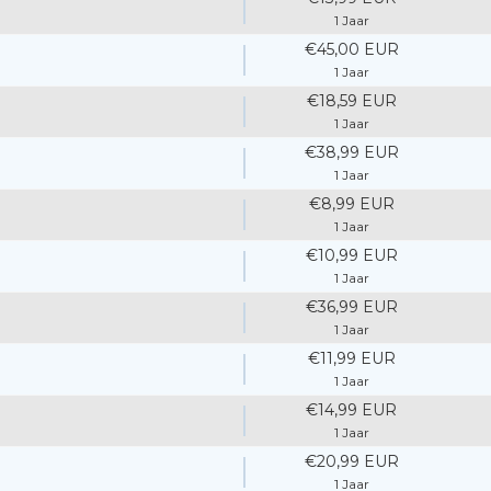
1 Jaar
€45,00 EUR
1 Jaar
€18,59 EUR
1 Jaar
€38,99 EUR
1 Jaar
€8,99 EUR
1 Jaar
€10,99 EUR
1 Jaar
€36,99 EUR
1 Jaar
€11,99 EUR
1 Jaar
€14,99 EUR
1 Jaar
€20,99 EUR
1 Jaar