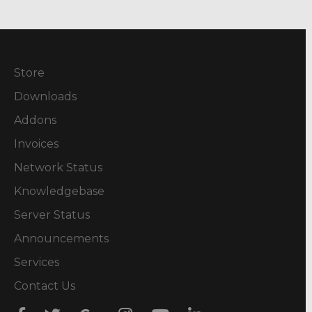
Store
Downloads
Addons
Invoices
Network Status
Knowledgebase
Server Status
Announcements
Services
Contact Us