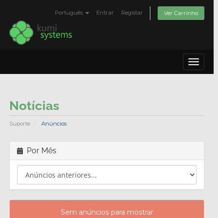
Português
Entrar
Registar
Ver Carrinho
Toggle
navigat
Notícias
Suporte
Anúncios
Por Mês
Sem anúncios para mostrar