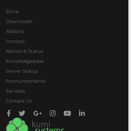
Store
Downloads
Addons
Invoices
Network Status
Knowledgebase
Server Status
Announcements
Services
Contact Us