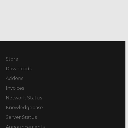
Store
Downloads
Addons
Invoices
Network Status
Knowledgebase
Server Status
Announcements