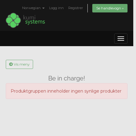
Norwegian
Logg inn
Registrer
Se handlevogn »
Toggle
navigat
Vis meny
Be in charge!
Produktgruppen inneholder ingen synlige produkter