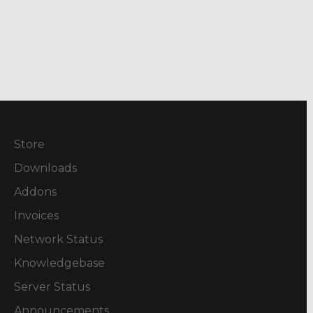
Store
Downloads
Addons
Invoices
Network Status
Knowledgebase
Server Status
Announcements