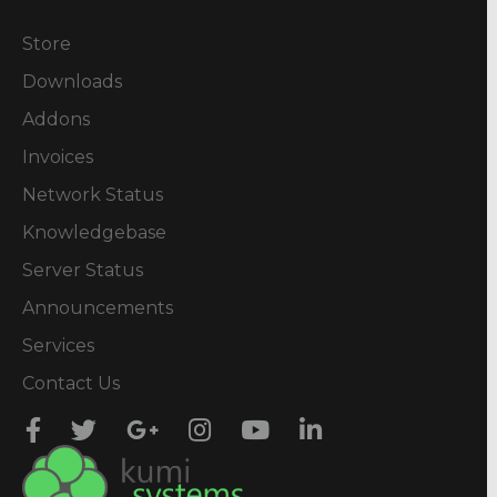
Store
Downloads
Addons
Invoices
Network Status
Knowledgebase
Server Status
Announcements
Services
Contact Us