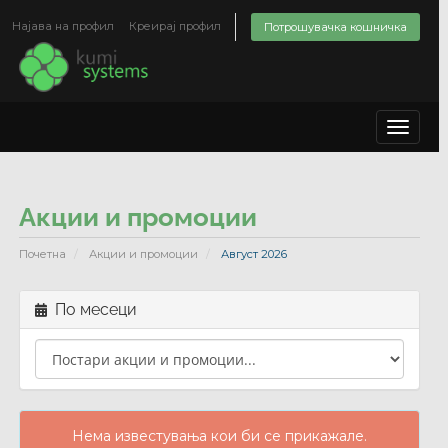
Најава на профил
Креирај профил
Потрошувачка кошничка
Toggle
navigat
Акции и промоции
Почетна
Акции и промоции
Август 2026
По месеци
Нема известувања кои би се прикажале.