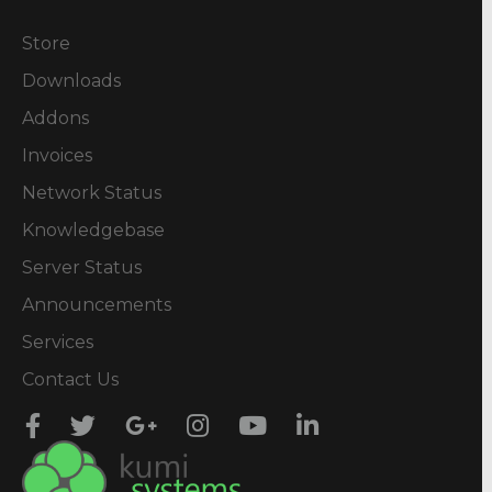
Store
Downloads
Addons
Invoices
Network Status
Knowledgebase
Server Status
Announcements
Services
Contact Us