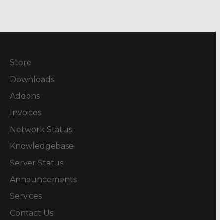
Store
Downloads
Addons
Invoices
Network Status
Knowledgebase
Server Status
Announcements
Services
Contact Us