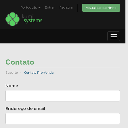
Português
Entrar
Registrar
Visualizar carrinho
Toggle
navigat
Contato
Suporte
Contato Pré-Venda
Nome
Endereço de email