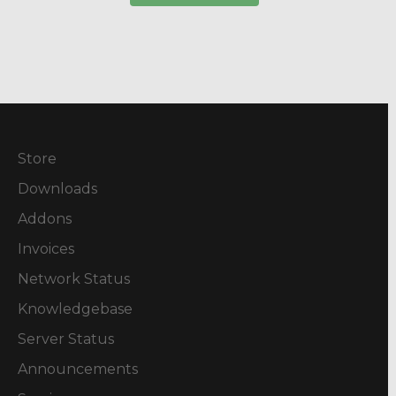
Store
Downloads
Addons
Invoices
Network Status
Knowledgebase
Server Status
Announcements