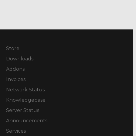
Store
Downloads
Addons
Invoices
Network Status
Knowledgebase
Server Status
Announcements
Services