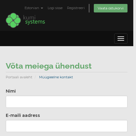
Estonian
Logi sisse
Registreeri
Vaata ostukorvi
Toggle
navigat
Võta meiega ühendust
Portaali avaleht
Müügieelne kontakt
Nimi
E-maili aadress