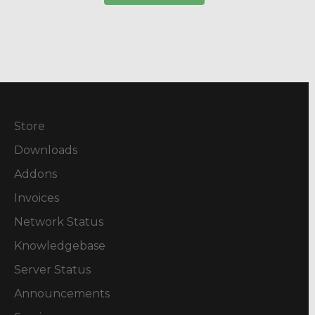
Store
Downloads
Addons
Invoices
Network Status
Knowledgebase
Server Status
Announcements