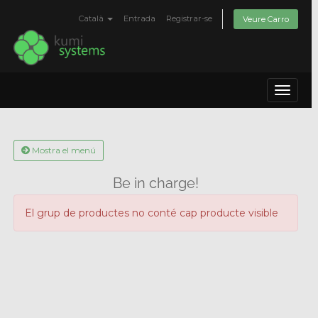
Català
Entrada
Registrar-se
Veure Carro
Toggle
navigat
Mostra el menú
Be in charge!
El grup de productes no conté cap producte visible