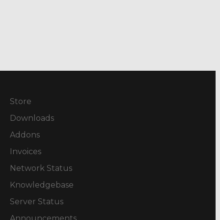
Store
Downloads
Addons
Invoices
Network Status
Knowledgebase
Server Status
Announcements