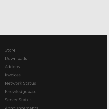
Store
Downloads
Addons
Invoices
Network Status
Knowledgebase
Server Status
Announcements