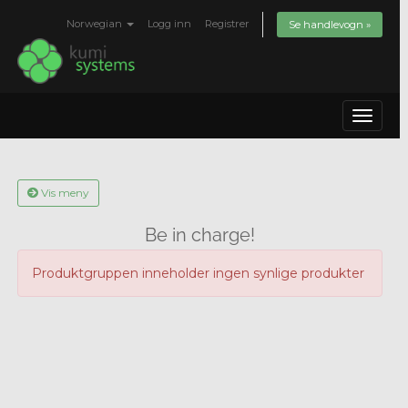
Norwegian
Logg inn
Registrer
Se handlevogn »
Toggle
navigat
Vis meny
Be in charge!
Produktgruppen inneholder ingen synlige produkter