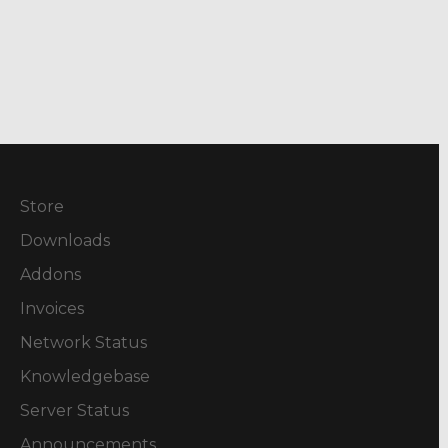
Store
Downloads
Addons
Invoices
Network Status
Knowledgebase
Server Status
Announcements