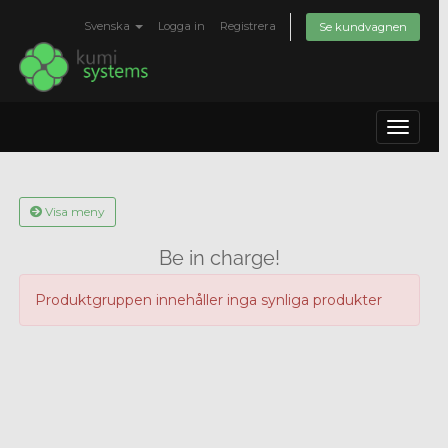
Svenska
Logga in
Registrera
Se kundvagnen
Toggle
navigat
Visa meny
Be in charge!
Produktgruppen innehåller inga synliga produkter