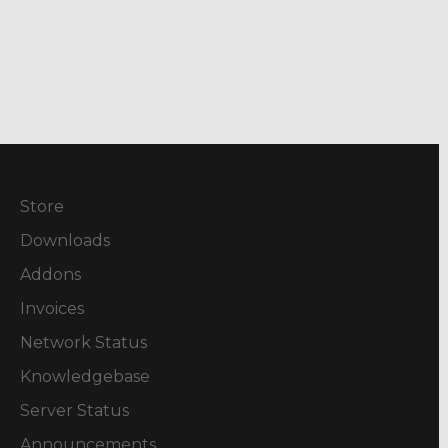
Store
Downloads
Addons
Invoices
Network Status
Knowledgebase
Server Status
Announcements