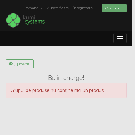
Română
Autentificare
Înregistrare
Coșul meu
Toggle
navigat
[+] meniu
Be in charge!
Grupul de produse nu conține nici un produs.