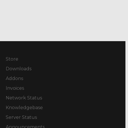
Store
Downloads
Addons
Invoices
Network Status
Knowledgebase
Server Status
Announcements